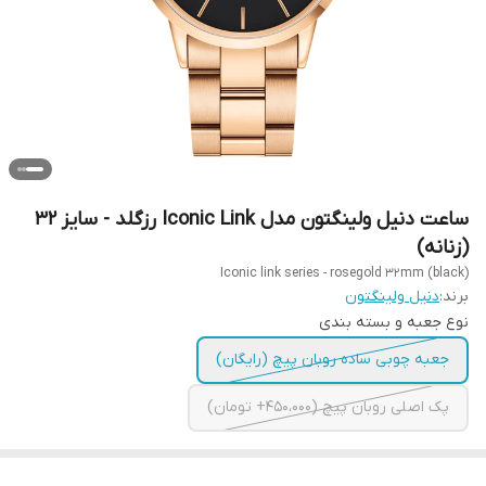
ساعت دنیل ولینگتون مدل Iconic Link رزگلد - سایز 32
(زنانه)
Iconic link series - rosegold 32mm (black)
برند:
دنیل ولینگتون
نوع جعبه و بسته بندی
جعبه چوبی ساده روبان پیچ (رایگان)
پک اصلی روبان پیچ (450،000+ تومان)