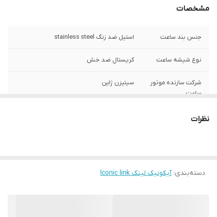
مشخصات
جنس بند ساعت
استیل ضد زنگ stainless steel
نوع شیشه ساعت
کریستال ضد خش
شرکت سازنده موتور
سیتیزن ژاپن
ساعت
مبدا برند
سوئد
نظرات
گارانتی
یکساله دنیل ولینگتون ایران
قطر صفحه ساعت
32 میلی متر
دسته‌بندی
:
آیکونیک لینک Iconic link