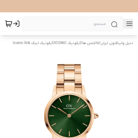
دنیل ولینگتون ایران
/
کالکشن ها
/
آیکونیک ICONIC
/
آیکونیک لینک Iconic link