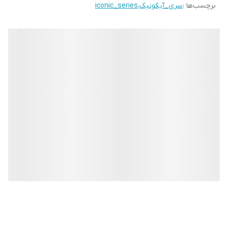
برچسب‌ها :
سری_آیکونیک
،
iconic_series