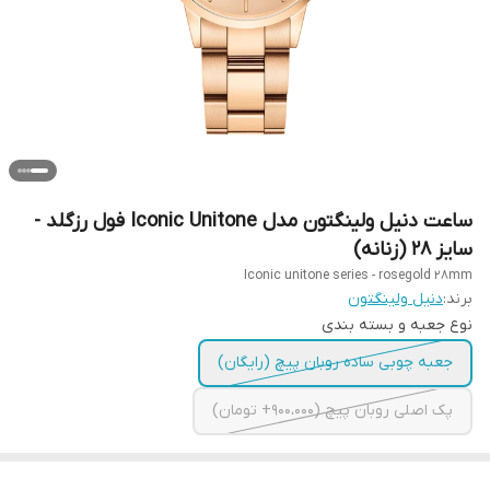
ساعت دنیل ولینگتون مدل Iconic Unitone فول رزگلد -
سایز 28 (زنانه)
Iconic unitone series - rosegold 28mm
برند:
دنیل ولینگتون
نوع جعبه و بسته بندی
جعبه چوبی ساده روبان پیچ (رایگان)
پک اصلی روبان پیچ (۹00،000+ تومان)