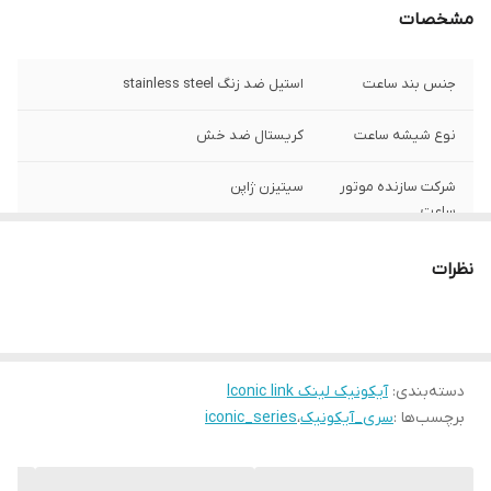
مشخصات
جنس بند ساعت
استیل ضد زنگ stainless steel
نوع شیشه ساعت
کریستال ضد خش
شرکت سازنده موتور
سیتیزن ژاپن
ساعت
مبدا برند
سوئد
نظرات
گارانتی
یکساله دنیل ولینگتون ایران
قطر صفحه ساعت
28 میلی متر
دسته‌بندی
:
آیکونیک لینک Iconic link
برچسب‌ها :
سری_آیکونیک
،
iconic_series