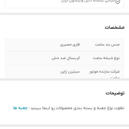
گارانتی یکساله دنیل ولینگتون ایران
مشخصات
جنس بند ساعت
فلزی حصیری
نوع شیشه ساعت
کریستال ضد خش
شرکت سازنده موتور
سیتیزن ژاپن
ساعت
مبدا برند
سوئد
توضیحات
گارانتی
یکساله دنیل ولینگتون ایران
تفاوت نوع جعبه و بسته بندی محصولات رو اینجا ببینید :
جعبه ها
سایز صفحه ساعت
15 در 18 میلی متر