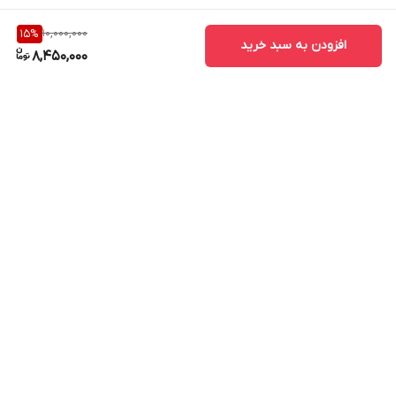
10,000,000
15
%
افزودن به سبد خرید
8,450,000
برگشت به بالا
ارسال فوری در تهران
پشتیبانی همه روزه