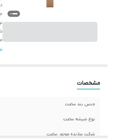
دس
ج
ن
شر
مب
گا
ن
س
مشخصات
جنس بند ساعت
نوع شیشه ساعت
شرکت سازنده موتور ساعت