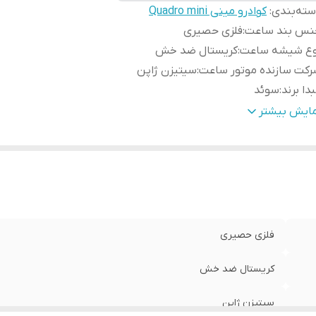
ته‌بندی
:
کوادرو مینی Quadro mini
نس بند ساعت
:
فلزی حصیری
وع شیشه ساعت
:
کریستال ضد خش
کت سازنده موتور ساعت
:
سیتیزن ژاپن
دا برند
:
سوئد
رانتی
:
یکساله دنیل ولینگتون ایران
مایش بیشتر
ایز صفحه ساعت
:
15 در 18 میلی متر
فلزی حصیری
کریستال ضد خش
سیتیزن ژاپن