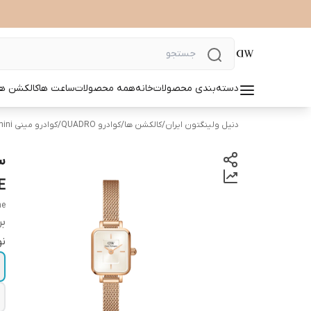
دسته‌بندی محصولات
خانه
همه محصولات
ساعت ها
کالکشن ها
دنیل ولینگتون ایران
/
کالکشن ها
/
کوادرو QUADRO
/
کوادرو مینی Quadro mini
E
ne
بر
نو