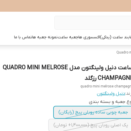
بند ساعت (یدکی)
اکسسوری ها
جعبه ساعت
نمونه جعبه ها
تماس با ما
ساعت دنیل ولینگتون مدل QUADRO MINI MELROSE
CHAMPAGN رزگلد
quadro mini melrose champag
ند:
دنیل ولینگتون
ع جعبه و بسته بندی
جعبه چوبی ساده روبان پیچ (رایگان)
پک اصلی روبان پیچ (1,400,000+ تومان)