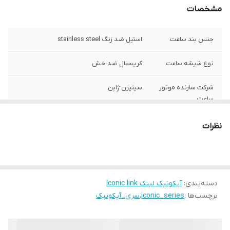
مشخصات
جنس بند ساعت
استیل ضد زنگ stainless steel
نوع شیشه ساعت
کریستال ضد خش
شرکت سازنده موتور
سیتیزن ژاپن
ساعت
مبدا برند
سوئد
نظرات
گارانتی
یکساله دنیل ولینگتون ایران
قطر صفحه ساعت
36 میلی متر
دسته‌بندی
:
آیکونیک لینک Iconic link
برچسب‌ها :
iconic_series
،
سری_آیکونیک