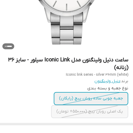
ساعت دنیل ولینگتون مدل Iconic Link سیلور - سایز 36
(زنانه)
Iconic link series - silver 36mm (white)
برند:
دنیل ولینگتون
نوع جعبه و بسته بندی
جعبه چوبی ساده روبان پیچ (رایگان)
پک اصلی روبان پیچ (550،000+ تومان)