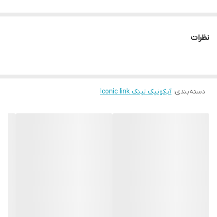
قطر صفحه ساعت
28 و 32 میلی متر
نظرات
دسته‌بندی
:
آیکونیک لینک Iconic link