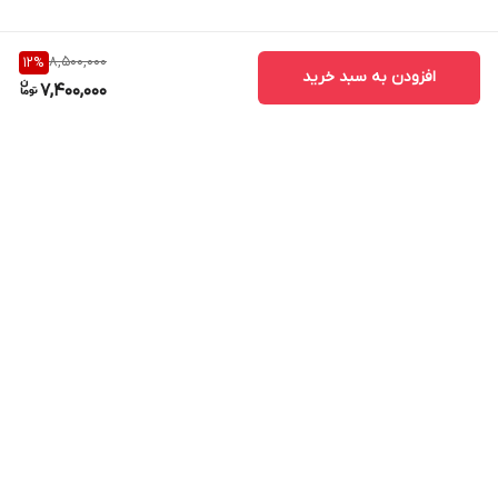
8,500,000
12
%
افزودن به سبد خرید
7,400,000
برگشت به بالا
ارسال فوری در تهران
پشتیبانی همه روزه