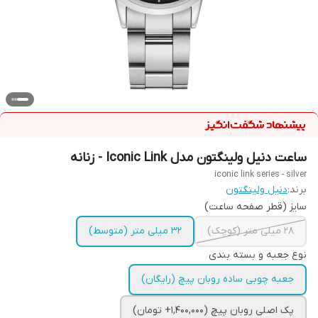
ساعت دنیل ولینگتون مدل Iconic Link - زنانه
iconic link series - silver
برند:
دنیل ولینگتون
سایز (قطر صفحه ساعت)
28 میلی متر (کوچک)
32 میلی متر (متوسط)
نوع جعبه و بسته بندی
جعبه چوبی ساده روبان پیچ (رایگان)
پک اصلی روبان پیچ (1,400,000+ تومان)