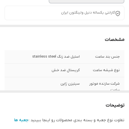
گارانتی یکساله دنیل ولینگتون ایران
مشخصات
جنس بند ساعت
استیل ضد زنگ stainless steel
نوع شیشه ساعت
کریستال ضد خش
شرکت سازنده موتور
سیتیزن ژاپن
ساعت
مبدا برند
سوئد
توضیحات
گارانتی
یکساله دنیل ولینگتون ایران
تفاوت نوع جعبه و بسته بندی محصولات رو اینجا ببینید :
جعبه ها